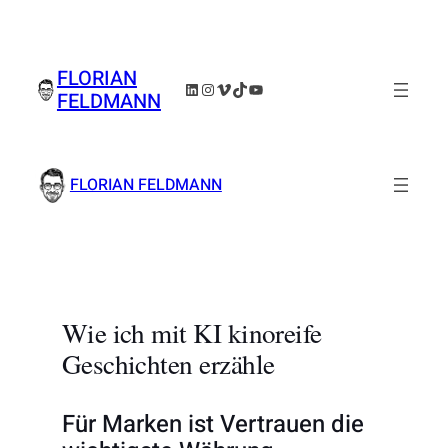
Zum
Inhalt
springen
FLORIAN
LinkedIn
Instagram
Vimeo
TikTok
YouTube
FELDMANN
FLORIAN FELDMANN
Wie ich mit KI kinoreife
Geschichten erzähle
Für Marken ist Vertrauen die