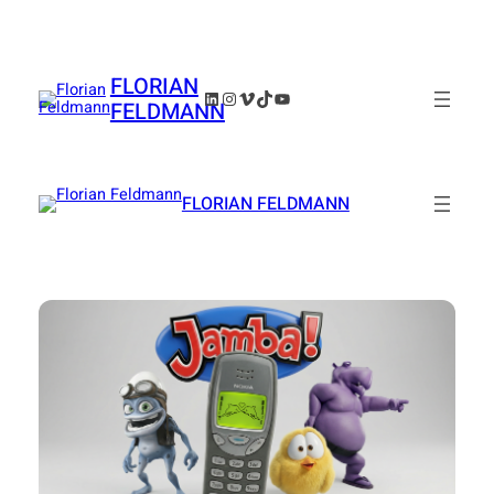
Zum
Inhalt
springen
FLORIAN
LinkedIn
Instagram
Vimeo
TikTok
YouTube
FELDMANN
FLORIAN FELDMANN